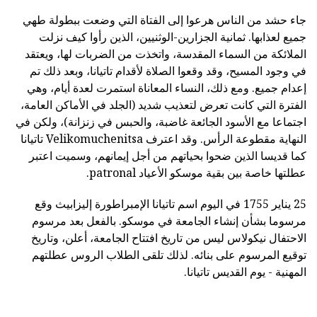
جاء حشد من الناس هرعوا إلى الفتاة التي وضعت ببطولة طهي
جميع لعذابها. ثمانية الجزارين-الوثنيين، الذين رأوا كيف نزلت
الملائكة من السماء المقدسة، واتخذت من الضربات لها، ويعتقد
في وجود المسيح، وقد وقعوا الصلاة لأقدام تاتيانا، وبعد ذلك تم
إعدام جميع. ومع ذلك، النساء المعاناة استمرت لعدة أيام، وهي
الفترة التي كانت تعرض لتعذيب شديد (الجلد في الأماكن العامة،
اجتماعا مع الأسود الجائعة غاضبة، والحبس في زنزانة)، ولكن في
النهاية مقطوعة الرأس. وقد اعترف Velikomuchenitsa تاتيانا
كما قديسا الذين ضحوا بحياتهم من أجل إيمانهم، وسميت اعتبر
عطلتها خاصة بين بقية موسكو الأعياد patronal.
25 يناير 1755 في اليوم اسم تاتيانا الإمبراطورة إليزابيث وقع
مرسوما بشأن إنشاء الجامعة في موسكو. بالفعل بعد مرسوم
الاحتفال نيكولاس ليس من تاريخ افتتاح الجامعة، أعلن، وتاريخ
توقيع المرسوم على بنائه. لذلك تلقى الطلاب الروس عطلتهم
المهنية - يوم القديس تاتيانا.