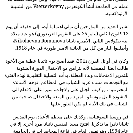
عمله في الجامعة أنشأ الكونغرس Vsetserkovny من الشبيبة
الأرثوذكسية.
تشير العديد من المؤرخين أن تولي اهتماما أيضا إلى حقيقة أن يوم
12 كانون الثاني (يناير 25 على التقويم الغريغوري) هو عيد ميلاد
ابنة نيكولاس الثاني، الأميرة تاتيانا Nikolaevna Romanova،
وأطلقوا النار من كل من العائلة الامبراطورية في عام 1918.
وكان في أوائل القرن 20th، فقد أصبح يوم تاتيانا عطلة من الأخوة
طالب أيضا المفضلة لأنه يتزامن مع الاحتفال الدورة الشتوية
للتمرير الامتحانات وبدء العطلة. بدأت التسلية التقليدية لهذه الفترة
مع التجمعات مساء عربد الشباب في المطاعم، توجه الأساتذة
المحترمين، وركوب الجبل على زلاجات، سيرا على الاقدام الى
الانشوده الليل موسكو. المزيد من المتعة والاحتفال صاخبة من
الشباب في تلك الأيام لم يكن العثور عليها.
في روسيا السوفياتية، وكذلك على معظم الأعياد، يوم القديس
تاتيانا نادرا ما تذكرنا. افتتح معبد القديس تاتيانا مرة أخرى إلا في
عام 1994، وهو نفس العام في قاعة المحاضرات في الجامعة