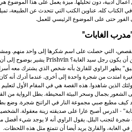
أعمال أدبية، دون تحليلها. ميزة يعمل على هذا الموضوع 
في الكتاب كله. عناوين الكتب التي تتحدث عن الطبيعة، تمي
لفور حتى على الموضوع الرئيسي للعمل.
لقصص، التي حصلت على اسم شكرها إلى واحد منهم. ومشب
الفكرة العامة: يمكن أن يكون رجل سيد الغابة؟ vin
قيق" يظهر الراوي للقارئ بأنه شخص الذي يشترك معه أسراره
يرة امتدت من شجرة واحدة إلى أخرى. عندما أدرك أنه كان
لئك الذين شاهدوا. هذه القصة هي في المقام الأول لتعليم
 الشعور بجمال وسحر البيئة المحيطة. بطل الرواية من ال
ابة" - الدرس أصبح عارا على صديقته زينة معقولة. الشخصيات 
جرة لتجنب البلل. يقول الراوي أنه لا يوجد شيء أفضل من
ي الغابة، والقارئ يريد أيضا أن تتمتع مثل هذه اللحظات.