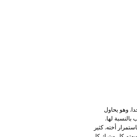
تب Prishvin لها لغة جميلة جدا. وهو يحاول
بالنسبة لها.
 اليتامى Mitrasha وNastya. Mitrasha يعاتب باستمرار أخته. كثير
 التفصيل الغابة. ويهتم كل ويترك كل