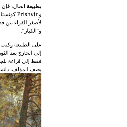
بطبيعة الحال، فإن 
وrishvin
لأصغر القراء بين ق
و"الكبار".
إلى الخارج بعد الث
فقط إلى قراءة للجم
يصف المؤلف، دائما ت