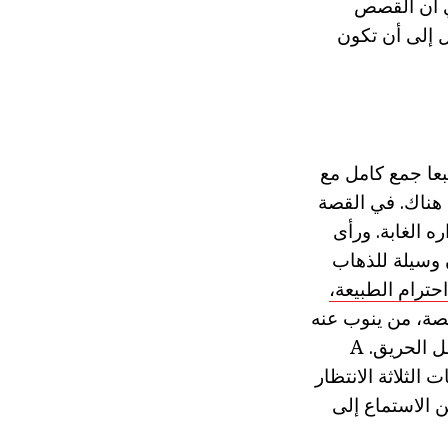
هي أن القصص
ل إلى أن تكون
عا جمع كامل مع
Prish يشير بوضوح إلى أن هناك. في القصة
 الغابة. ورأى
 وسيلة للذهاب
احترام الطبيعة،
قصة، من ينوب عنه
يصبح الراوي الشاهد كيف مطيع صبي مجموعة النار في الراتنج شجرة. وضع بطل الحريق. A
الثلاثة الانتظار
 الاستماع إلى