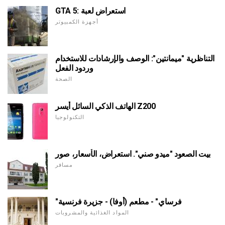
GTA 5: استعراض لعبة
أجهزة الكمبيوتر
التناظرية "ميمانتين": الوصف والإرشادات للاستخدام
وردود الفعل
الصحة
الهاتف الذكي السائل أيسر Z200
التكنولوجيا
بيت الصعود "ميدو صني". استعراض، الأسعار، صور
مسافر
"فرساي" - مطعم (أوفا) - جزيرة فرنسية
المواد الغذائية والمشروبات