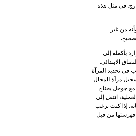
رج. في مثل هذه
نه من غير
صحيح.
د بأكمله إلى
 الإعداد هو إعادة توجيه 301 وتسجيل النطاق الابتدائي.
ب في تحديد المرآة
robots والسمة المضيف لتسجيل مرآة المجال
مع جوجل يحتاج
ملية، انتقل إلى
ه. إذا كنت ترغب
 فهرستها من قبل