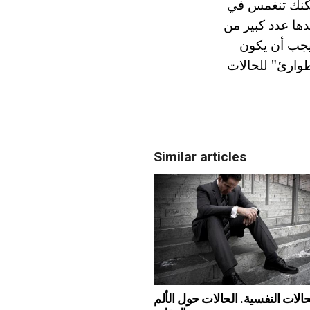
مكنك تنغمس في
دها عدد كبير من
يجب أن يكون
طوارئ" للحالات
Similar articles
حالات النفسية. الحالات حول الألم