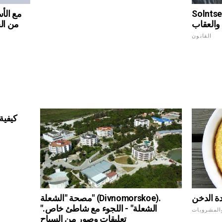
كورغان: الجريمة
والعقاب
من الح
القانون
كيفية
ة الدخن
مصحة "الشعلة" (Divnomorskoe).
"الشعلة" - اللجوء مع شاطئ خاص.
والمشروبات
تعليقات وصور من السياح