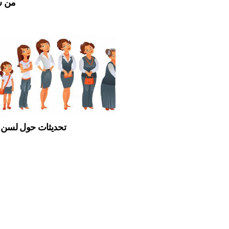
من س
تحديثات حول لسن 