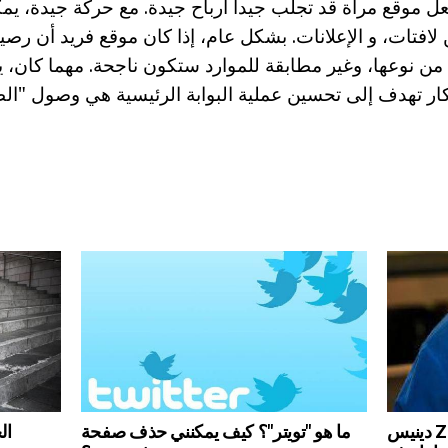
عل موقع مرآة قد تجلب جيدا أرباح جيدة. مع حركة جيدة، ي
افتات، و الإعلانات. بشكل عام، إذا كان موقع فريد أن رصي
من نوعها، وغير مطابقة للموارد ستكون ناجحة. مهما كان، 
تكار تهدف إلى تحسين عملية البوابة الرئيسية هي وصول "ال
ال
دينيس Zhabkin: السيرة الذاتية للمدون
ما هو "تويتر"؟ كيف يمكنني حذف صفحة