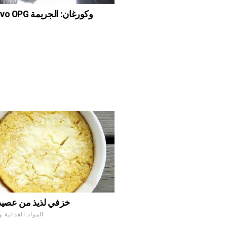
Solntsevo OPG و
خزفي لذيذ من عصيد
المواد الغذائية 