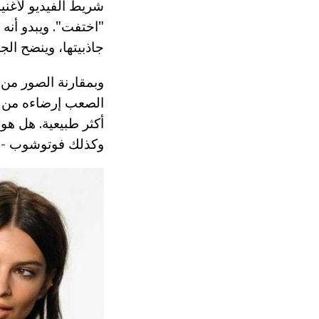
شريط الفيديو لأغن
"اختفت". ويبدو أنه
جاذبيتها، وينضح الج
الصعب إرضاءه من ال
أكثر طبيعية. هل هو 
وكذلك فوتوشوب - لا