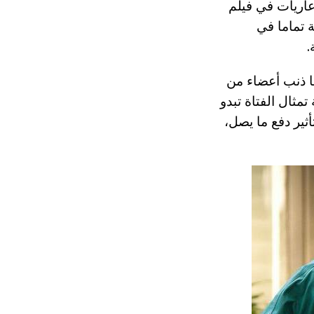
اريات في فيلم
 تماما في
.
التي وضعت لها ذنب أعضاء من
ثال الفتاة تبدو
أثير دفع ما يصل،