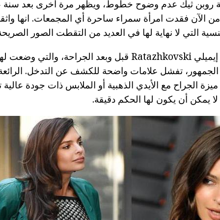
ية روبن ثيك عدم وضوح خطوط، ويظهر مرة أخرى بعد سنة ع
 من الآن فقدت امرأة سمراء ساحرة أي المجمعات. انها واثقة
نسية التي لا نهاية لها في العديد من التقطت الصور الصريحة
وبمقارنة الصور من إيميلي Ratazhkovski قبل وبعد الجراحة، و
جمهور، تفشل علامات واضحة للكشف عن التدخل. الرائعة تم
ميزة الجراح مع الأيدي الذهبية أو الملابس ذات جودة عالية ت
 يمكن أن يكون لها الحكم دقيقة.