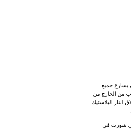
ي يسارع جميع
نب من الخارج من
 إميلي Ratazhkovski قبل وبعد اطلاق النار البلاستيك
ة في شورت في