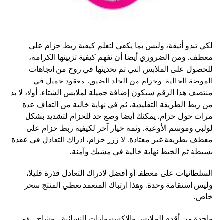
لكي تبدو أنيقة، وليس بما يكفي لتعلم كيفية ربط حزام على
معطف. ومن الضروري أيضا أن نفهم كيفية تزيينها الكرامة،
للحصول على الملابس التي تم تحديثها في روح من اتجاهات
الموضة الحالية. وحزام من الجلد الضيق، معقود جميل في
منتصف هذا الرقم سيكون إضافة جميلة لملابس الشتاء. أولا، لا بد
من ربط الطريقة التقليدية، ثم في نهاية خالية من التفاف عدة
مرات حول حزام. يمكنك أيضا وضع حد للحزام لتشديد بشكل
لولبي وموسم الأوعية. وثمة خيار آخر لكيفية ربط حزام على
معطف بطريقة غير معتادة. لا زرر حزام، ادراك التعادل في عقدة
بسيطة ثم الخيط نهاية خالية في مشبك وآمنة.
السلطانيات على معطفا أو أفضل لادراك التعادل قذرة قليلا،
وليس استقامة وحدة. وهذا ارتباك المتعمد تعطي المنتج سحر
خاص.
واحدة من أقدم الملابس والاكسسوارات النسائية - وشاح - هو