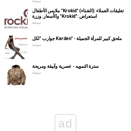
موضة
ملابس الأطفال "Krokid" (الشتاء): تعليقات العملاء
والأسعار. وزرة "Krokid": استعراض
موضة
جوارب "لكل Karden" - ملحق كبير للمرأة الجميلة
موضة
سترة التمويه - عصرية وأنيقة ومريحة
موضة
ad