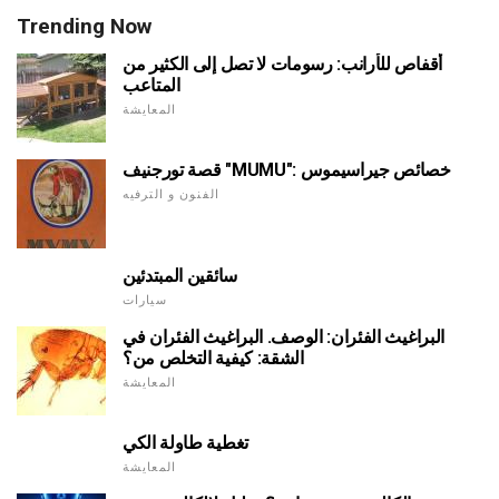
Trending Now
أقفاص للأرانب: رسومات لا تصل إلى الكثير من
المتاعب
المعايشة
قصة تورجنيف "MUMU": خصائص جيراسيموس
الفنون و الترفيه
سائقين المبتدئين
سيارات
البراغيث الفئران: الوصف. البراغيث الفئران في
الشقة: كيفية التخلص من؟
المعايشة
تغطية طاولة الكي
المعايشة