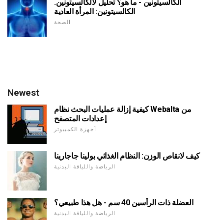
الكالسيتونين - ما هو؟ تحليل لالكالسيتونين.
الكالسيتونين: المرأة العادية
الصحة
Newest
كيفية إزالة عمليات البحث نظام Webalta من
إعدادات المتصفح
أجهزة الكمبيوتر
كيف لانقاص الوزن: النظام الغذائي بولينا جاجارينا
الرياضة واللياقة البدنية
العضلة ذات الرأسين 40 سم - هل هذا طبيعي؟
الرياضة واللياقة البدنية