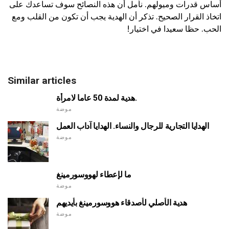
أساس قدرات وميولهم. نأمل أن هذه النصائح سوف تساعدك على
اتخاذ القرار الصحيح. تذكر أن الهدية يجب أن تكون من القلب ومع
الحب. حظا سعيدا في اختيار!
Similar articles
هدية لمدة 50 عاما لامرأة.
موضة
الهدايا التجارية للرجال والنساء. الهدايا آداب العمل
موضة
ما لإعطاء لهووسورمينغ
موضة
هدية الأصلي لأصدقاء هووسورمينغ بأيديهم
موضة