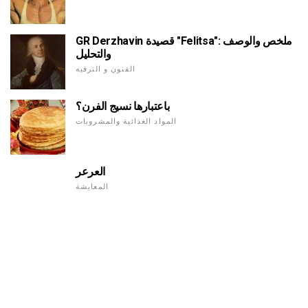
GR Derzhavin قصيدة "Felitsa": ملخص والوصف
والتحليل
الفنون و الترفيه
باعتبارها نسيج الفرن؟
المواد الغذائية والمشروبات
العرعر
المعايشة