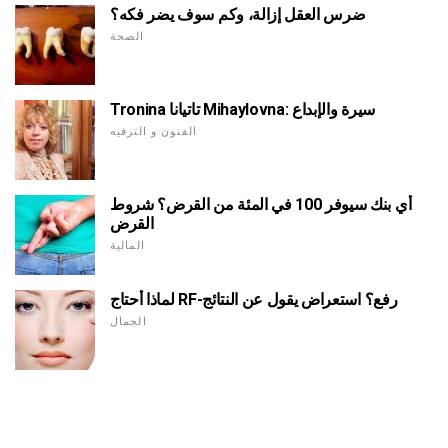
ضرس العقل إزالة، وكم سوف يضر فكه؟
الصحة
Tronina تاتيانا Mihaylovna: سيرة والإبداع
الفنون و الترفيه
أي بنك سيوفر 100 في المئة من القرض؟ شروط
القرض
المالية
لماذا أحتاج RF-رفع؟ استعراض يقول عن النتائج
الجمال