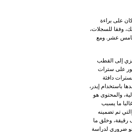
ان على براءة
ذلك، وفقا للسجلات،
خامس عشر. ومع
لزي إلى القطب
عثور على سترات
لسترات دافئة
ها باستخدام إيدر،
لية، والمحتوى هو
، وغالبا ما يسبب
لتي تم تضمينه
 رقيقة، وخلق ما
 هو ضروري لدراسة