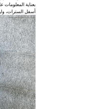
بعناية المعلومات ع
أسفل السترات، وارت