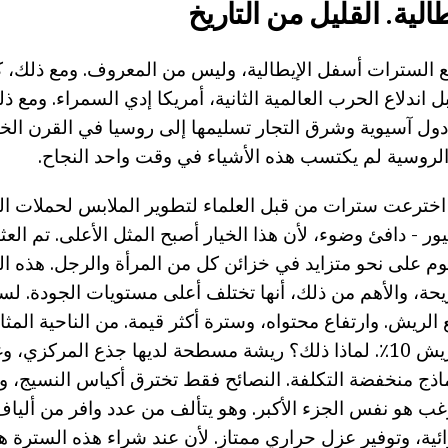
الية. القليل من التاريخ
 السترات أسفل الإيطالية، وليس من المعروف. ومع ذلك، ك
ل اندلاع الحرب العالمية الثانية، أمريكا إدي السمراء. ومع 
ول آسيوية وشرق التجار تسليمها إلى روسيا في القرن ال
لروسية لم يكتسب هذه الأشياء في وقت واحد النجاح.
اخترعت سترات من قبل العلماء لتطوير الملابس لحملات ا
ر - دافئ وضوء، لأن هذا الخيار أصبح المثل الأعلى. تم ال
ليوم على نحو متزايد في خزائن كل من المرأة والرجل. هذه ا
ة، والأهم من ذلك، أنها تختلف أعلى مستويات الجودة. لسد
ع الريش. وارتفاع محتواه، وسترة أكثر قيمة. من الناحية المثا
90٪ إلى أسفل والريش 10٪. لماذا ذلك؟ ريشة مسطحة لديها جذع المركزي
اذج منخفضة التكلفة. النصائح فقط تخترق أكياس النسيج، وا
 هو نفس الجزء الأكبر. وهو يتألف من عدد وافر من ألياف
ئية، وتوفير عزل حراري ممتاز. لأن عند شراء هذه السترة