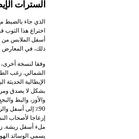
السترات الإيط
الذي جاء بالضبط مع
اختراع هذا الثوب قب
أسفل الملابس من د
ذلك، في المعارض ا
وفقا لنسخة أخرى، 
الشمالي. زغب الطيو
الإيطالية الحديثة ا
بشكل لا يصدق ومريح
والأوز، والبط والبج
إزعاجا لأصحاب النم
ملء أسفل ريشة. زغب
يسمى الوسائد الهوا