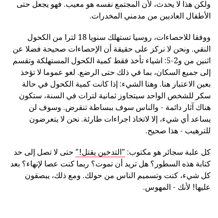
ولكن هذا لا يحدث، لأن المجتمع نفسه هو معيب. فهو يجعل حتى
الأطفال العاديين من مدمني المخدرات.
ووفقا للاحصاءات، روسيا تستهلك سنويا 18 لترا من الكحول
النقي. ونحن لا نركز على حقيقة أن الإحصاءات صحيحة فضلا عن
اثنين من و2-5: اشياء تأخذ فقط كمية الكحول المستهلكة وتقسم
إلى جميع السكان، بما في ذلك حتى الرضع. لغو عموما لا تؤخذ
بعين الاعتبار هنا. وهنا الشيء: إذا كانت كمية الكحول في حالة
سكر للشخص الواحد سيتجاوز ثمانية لترات في السنة، ستكون
هناك آثار دائمة - والناس سوف ببساطة تنقرض. وسوف لن
يساعد أي شيء، إلا لاتخاذ اجراءات طارئة. نحن لا يتعرضون
للترهيب - هذا صحيح.
كل علبة سجائر هو مكتوب:
"التدخين يقتل!"
حتى لا تصل إلى حد
كتابة هذه السطور؟ هل تريد أن تموت؟ ربما كنت عصا لإنهاء؟ بعد
كل شيء، كنت وتسميم الناس من حولك. ومع ذلك، يبصقون
عليها! لأنك - المهوس.