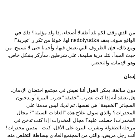
من الذي وقف لكم تلد أطفالا أصحاء، إذا ولد مؤلمة؟ ذلك في
الواقع سوف يعقد nedolyudka لها، خوفا من تكرار "تجربة"!
ومع ذلك، فإن الظروف التي نعيش فيها، وأحيانا حتى لا تسمح، من
حيث المبدأ، لتلد ذرية سليمة. على شرطين، سأركز بشكل خاص.
وهو الإدمان، والتحضر.
إدمان
دون مبالغة، يمكن القول أننا نعيش في مجتمع احتضان الإدمان.
هل تعتقد أنه إذا كنت تشرب "خفيفة" شرب البيرة أو يدخنون
السجائر "الخفيفة" هي نفسها، ثم لديك ليس مدمنا على
المخدرات؟ والذي سوف علاج هذه "العادات السيئة"؟ مجال
المخدرات! حصلت عليه؟ مجال المخدرات! إذا كنت تدخن في
مرحلة الطفولة وتشرب البيرة على الأقل، كنت - مدمن مخدرات!
أنت رجل مريض، والتي من المجتمع العادي ببساطة التخلص منه.