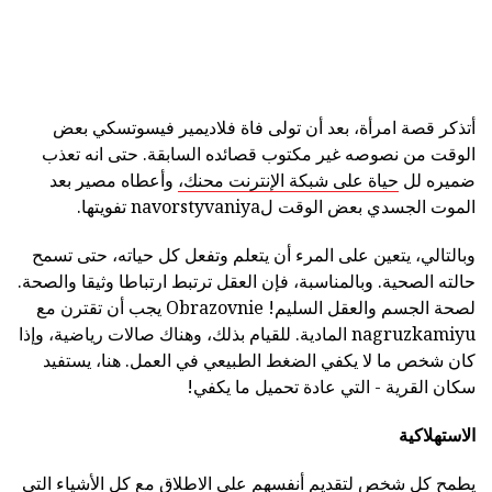
أتذكر قصة امرأة، بعد أن تولى فاة فلاديمير فيسوتسكي بعض
الوقت من نصوصه غير مكتوب قصائده السابقة. حتى انه تعذب
ضميره لل
حياة على شبكة الإنترنت محنك،
وأعطاه مصير بعد
الموت الجسدي بعض الوقت لnavorstyvaniya تفويتها.
وبالتالي، يتعين على المرء أن يتعلم وتفعل كل حياته، حتى تسمح
حالته الصحية. وبالمناسبة، فإن العقل ترتبط ارتباطا وثيقا والصحة.
لصحة الجسم والعقل السليم! Obrazovnie يجب أن تقترن مع
nagruzkamiyu المادية. للقيام بذلك، وهناك صالات رياضية، وإذا
كان شخص ما لا يكفي الضغط الطبيعي في العمل. هنا، يستفيد
سكان القرية - التي عادة تحميل ما يكفي!
الاستهلاكية
يطمح كل شخص لتقديم أنفسهم على الاطلاق مع كل الأشياء التي