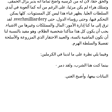
والحق حقا، لأن له من كرسيه واضح تماما أنه يدير يزال الحمقى.
وتمتلك هراء لم يكن مرئيا، على الرغم من أنه كما ألعوبة في أيدي
السلطات العليا. يظهر غباء هذا ليس كل المستويات. كلها يمكن
التحكم فيها، وحتى رؤساء الدول، حتى sverhmilliardery. لقد
ترق إلى ما كنا إدارة الأمور: المال والممتلكات وغيرها من الاشياء.
يجب أن يكون كل هذا متأكدا شخصية الظلام، وهو مفيد بالنسبة لنا
أن نكون الماشية بائسة، والعبيد الاحتقار الذي المزروعة والأسلحة
تفصيلا والسلطة الهرم.
وفيما يلي نظرة على ما لدينا في الكرملين:
بينما كنت هنا الشرب، ولقد دمر -
النباتات بيعها، وأصبح الغني.