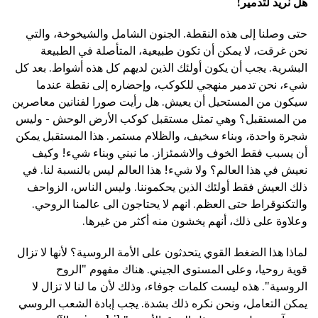
هل نريد لتدمير!
حتى وصلنا إلى هذه النقطة. الجنون الشامل والشيخوخة، والتي
نحن غرقت، لا يمكن أن تكون طبيعية، المتأصلة في الطبيعة
البشرية. يجب أن يكون أولئك الذين لديهم كل هذه أشواط. بعد كل
شيء، نحن تدمير منهجي للكوكب، وإحضاره إلى نقطة عندما
سيكون من المستحيل أن يعيش. هل رأيت صورا لفنانين معاصرين
من المستقبل؟ وهي تمثل مستقبل كوكب الأرض الوحش - وليس
شجرة واحدة، وبناء سخيف، والظلام مستمر. هذا المستقبل يمكن
أن يسبب فقط الخوف والاشمئزاز. ما نبني وبناء شيء! وكيف
نعيش في هذا العالم؟ ولا شيء! هذا العالم ليس بالنسبة لنا. في
ذلك العيش فقط أولئك الذين يحكموننا. وليس الناس، الزواحف
والتكنوقراط حتى العظم. انهم لا يحتاجون الى عالمنا الروحي.
وعلاوة على ذلك، أنهم يخشون منه أكثر من غيرها.
لماذا هذا الضغط القوي يتحدثون على الأمة الروسية؟ لأنها لا تزال
قوية روحيا، وعلى المستوى الجيني. هناك مفهوم "الروح
الروسية". هذه ليست كلمات جوفاء، وذلك لأن ما لنا لا تزال لا
يمكن التعامل، ونحن نكره ذلك بشدة. يجب إبادة الشعب الروسي