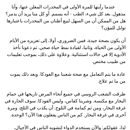
عندما رأيتها للمرة الأولى في المخدرات المعلن عنها، وأنا
مذهول. بعد كل شيء، الطب - أنه يسمم. أو كل منا يريد أن يدمر؟
هل من الممكن أن من السهل لبيع أطنان من المخدرات باعتبارها
توابل للمؤن؟
أن يكون بصحة جيدة، فمن الضروري، أولا، إلى تعزيزه من الأيام
الأولى من الحياة، وثانيا، لقيادة نمط حياة صحي. ثم دعونا نأخذ
الأدوية إلا في حالات استثنائية. وعلاوة على ذلك، بموجب تعليمات
من طبيب مختص.
عادة ما يتم التعامل مع صحة شعبنا مع الفودكا. وبعد ذلك يموت
من ما تم علاج.
طرقت الشعب الروسي في جميع أنحاء المرض تاريخها في حمام
البخار مع مكنسة. وشربنا كفاس، وليس الفودكا. سوف الحارة في
غرفة البخار، ومن ثم كمامة في الثلوج. أن يكذب في الثلج، ومرة
أخرى في غرفة البخار. كم من الناس يفعلون هذا الآن؟ الوحدة.
لذا، عقولكم: والآن يستخدم الدواء لتشويه الناس في الأجيال،