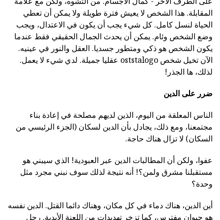
على الطرف الآخر - كمال الاجسام. من التشوه، ولكن مع علامة
المقابلة. هذا الشخص لا يعيش فترة طويلة ولا يمكن أن تعطي
الحياة لنسل كامل. كل شيء يجب أن يكون في الاعتدال، ويجب
وضع الشخص وئام. يمكن أن يحدث الجمال الحقيقي فقط عندما
يكون الشخص هو ذكي ومتطور جسديا. العقل والنور في عينيه.
الآن تخيل شخص oststalogo عقليا جميلة. لدي شيء لا يعمل.
لذلك، ها الجذر!
ضرر على الدين
الناس المعلقة من اليوم، الذين لديهم مصلحة في إعادة بناء
مجتمعنا، ومع ذلك، يجادل بأن الدين لسكان (الجزء الرئيسي من
السكان) لا تزال هناك حاجة.
عفوا، ولكن أن المطالبات الدين عبر العبودية! الذي سيبني هو
مستقبلنا مشرق ولمن؟! أنه نتيجة لذلك سوف نبني مجرد مثل
وحدة؟
أين الدين، هناك دماء في كل مكان، وهناك دائما القتل. الدين نفسه
هو حيوان مفترس، كما تزخر تهديدات من اللعنة الأبدية. رجل