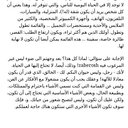
لا توجد إلا في الحياة اليومية للناس، والتي تتوفر له. وهذا يعني أن
كل شخص يريد أن يكون شقة (له!)، المنزلية، والسيارات،
التلفزيون، الهاتف، وأجهزة الكمبيوتر الشخصية، والكثير من
الملابس والأحذية ومستحضرات التجميل ... والقائمة تطول
وتطول. أولئك الذين هم أكثر ثراء، ويكون ارتفاع الطلب: القصر،
طائرة خاصة، سفينة ... هذه القائمة يمكن أيضا أن تكون لا نهاية
لها.
الإجابة على سؤالي: لماذا كل هذا؟ بعد وجهتم الى ضوء ليس غير
المرغوب فيه zaberosh! وذلك، أيضا، لا تحتاج إليها في الحياة.
لأنك - رجل، وليس حيوان البكم. لك - الخالق، الذي قدر أن يكون
معادلا للآلهة! وعقلك يجب أن يكون مشغولا مع الأفكار عن الفن،
وليس عن القمامة التي كنت نسمي الأشياء باحترام والممتلكات.
وبطبيعة الحال، وبعض الأشياء الأساسية التي تحتاج إلى أن تكون،
ولكن عليك أن تكون، وليس لتصبح شعور من حياتك. و، فإنك
سوف تكون الأشياء الأخرى التي ستكون هناك حاجة لعملكم.