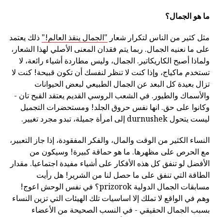
ما هو الجمال؟
مثل كثير من الناس لتكرار شعار
"الجمال ينقذ العالم!"
ذلك يعتمد
على ما نعنيه الجمال. ربما يتم فقدان المعنى الأصلي لهذا الشعار،
ولماذا أصبح الكاريكاتير. الجمال، وليس مطاردة أشياء رائعة، لا
تستخدم ماكياج، وإذا كنت لا تنظر لنفسك أن تكون قبيحة! كنت لا
تزال بعيدة كل البعد عن الجمال الطبيعي لبعض الحيوانات
والأسماك والطيور. في الشعب الروسي القديم يعتقد القبح تان -
وكانوا على حق. انها نفس حروق الجلد! ومستحضرات التجميل
ليست يتحول durnushek إلى امرأة جميلة، تبدو مجرد تغيير.
النساء الكثير من الوقت والمال، والفكر المفقودة، إذا جاز التعبير،
مع الحرص على مظهرها. ما هو حماقة كبيرة! وسيكون من
الأفضل لو تنفق كل هذه الأفكار على أشياء مفيدة اجتماعيا. مقدار
الطاقة التي تنفق على ما حصل لنا من الشرير! هل رأيت
مسابقات الجمال الدولية prizorok؟ في نفس الوحش اعوج!
وهم في الواقع لا تملك إلا اساسيات تلك الهيئات التي تزين النساء
بسبب الجمال الحقيقي - في النسب الصحيحة من الأعضاء