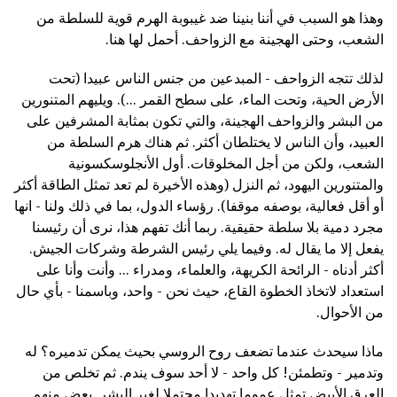
وهذا هو السبب في أننا بنينا ضد غيبوبة الهرم قوية للسلطة من
الشعب، وحتى الهجينة مع الزواحف. أحمل لها هنا.
لذلك تتجه الزواحف - المبدعين من جنس الناس عبيدا (تحت
الأرض الحية، وتحت الماء، على سطح القمر ...). ويليهم المتنورين
من البشر والزواحف الهجينة، والتي تكون بمثابة المشرفين على
العبيد، وأن الناس لا يختلطان أكثر. ثم هناك هرم السلطة من
الشعب، ولكن من أجل المخلوقات. أول الأنجلوسكسونية
والمتنورين اليهود، ثم النزل (وهذه الأخيرة لم تعد تمثل الطاقة أكثر
أو أقل فعالية، بوصفه موقفا). رؤساء الدول، بما في ذلك ولنا - انها
مجرد دمية بلا سلطة حقيقية. ربما أنك تفهم هذا، نرى أن رئيسنا
يفعل إلا ما يقال له. وفيما يلي رئيس الشرطة وشركات الجيش.
أكثر أدناه - الرائحة الكريهة، والعلماء، ومدراء ... وأنت وأنا على
استعداد لاتخاذ الخطوة القاع، حيث نحن - واحد، وباسمنا - بأي حال
من الأحوال.
ماذا سيحدث عندما تضعف روح الروسي بحيث يمكن تدميره؟ له
وتدمير - وتطمئن! كل واحد - لا أحد سوف يندم. ثم تخلص من
العرق الأبيض تمثل عموما تهديدا محتملا لغير البشر. بعض منهم