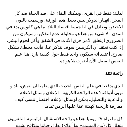
لذلك: فقط في القرى، ويمكنك البقاء على قيد الحياة ضد كل
المحن. انهيار الدولار ليس بعيدا. هذه الورقة، ورسمت باللون
الأخضر، وتعادل في لنا جميعا اقتصاد البلاد. ما هي كابوس بدء في
المدن - لا شيء من هذا هو محاولة عدم التفكير. وسيكون من
الضروري! يتعلق الأمر حرق الأثاث في الشقق وأكل لحوم البشر.
إذا كنت تعتقد أن الكرملين سوف نتذكر عنا، فأنت مخطئ بشكل
صارخ. أعتقد أنه سيكون واحد فقط حول كيفية بارد. هذا علم
النفس الفصل الآن أضرت بلا هوادة.
رائحة نتنة
الذي يدفعنا في علم النفس الحديث الذي يعلمنا ان نعيش، تلد و
تربي أذواقنا؟ هذه الرائحة الكريهة - الإعلان وسائل الاعلام
والدعاية والتضليل. يمكن لوسائل الإعلام اختصار ننسى كيف
مفارقة تاريخية كهيئة عفا عليها الزمن تماما.
كل ما تراه TV يوميا. هذا هو رائحة الاستقبال الرئيسية. التلفزيون
يتخلل كل (من المسموح بها أعلاه) نطاق حياتنا وتكافح يشوه