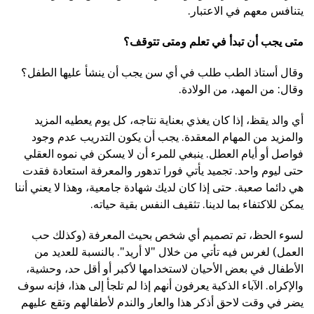
يتنافس معهم في الاعتبار.
متى يجب أن تبدأ في تعلم ومتى تتوقف؟
وقال أستاذ الطب طلب في أي سن يجب أن ينشأ عليها الطفل؟
وقال: من المهد، من الولادة.
أي والد يقظ، إذا كان يغذي بعناية نتاجه، كل يوم يعطيه المزيد
والمزيد من المهام المعقدة. يجب أن يكون التدريب عدم وجود
فواصل أو أيام العطل. ينبغي للمرء أن لا يسكن في نموه العقلي
حتى ليوم واحد. تجميد يأتي فورا تدهور والمعرفة استعادة فقدت
هي دائما صعبة. حتى إذا كان لديك شهادة جامعية، وهذا لا يعني أننا
يمكن للاكتفاء بما لدينا. تثقيف النفس بقية حياته.
لسوء الحظ، تم تصميم أي شخص بحيث المعرفة (وكذلك حب
العمل) لغرس فيه تأتي من خلال "لا أريد". بالنسبة للعديد من
الأطفال في بعض الأحيان لاستخدامها لأكبر أو أقل حد، وحشية،
والإكراه. الآباء الذكية يعرفون أنهم إذا لم تلجأ إلى هذا، فإنه سوف
يضر في وقت لاحق أذكر هذا والعار والندم لأطفالهم وتقع عليهم