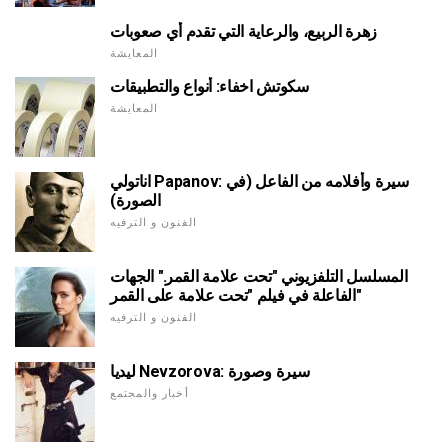
زهرة الربيع، والرعاية التي تقدم أي صعوبات
المعايشة
سكوتش اخفاء: أنواع والتطبيقات
المعايشة
اناتولي Papanov: سيرة وأفلامه من الفاعل (في
الصورة)
الفنون و الترفيه
المسلسل التلفزيوني "تحت علامة القمر." الجهات
الفاعلة في فيلم "تحت علامة على القمر"
الفنون و الترفيه
ليديا Nevzorova: سيرة وصورة
أخبار والمجتمع