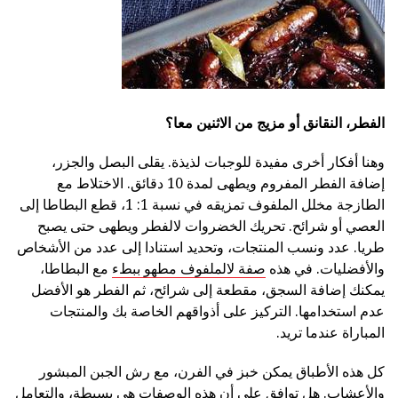
الفطر، النقانق أو مزيج من الاثنين معا؟
وهنا أفكار أخرى مفيدة للوجبات لذيذة. يقلى البصل والجزر،
إضافة الفطر المفروم ويطهى لمدة 10 دقائق. الاختلاط مع
الطازجة مخلل الملفوف تمزيقه في نسبة 1: 1، قطع البطاطا إلى
العصي أو شرائح. تحريك الخضروات لالفطر ويطهى حتى يصبح
طريا. عدد ونسب المنتجات، وتحديد استنادا إلى عدد من الأشخاص
والأفضليات. في هذه
صفة لالملفوف مطهو ببطء
مع البطاطا،
يمكنك إضافة السجق، مقطعة إلى شرائح، ثم الفطر هو الأفضل
عدم استخدامها. التركيز على أذواقهم الخاصة بك والمنتجات
المباراة عندما تريد.
كل هذه الأطباق يمكن خبز في الفرن، مع رش الجبن المبشور
والأعشاب. هل توافق على أن هذه الوصفات هي بسيطة، والتعامل