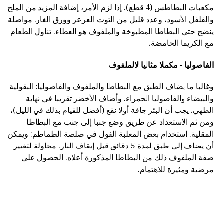
مكعبات البطاطس (4 قطع). إذا لزم الأمر، إضافة المزيد من الملح
والفلفل الأسود، وعدد قليل من التوت العرعر وورق الغار. مواصلة
ينضج حتى البطاطا المطبوخة والملفوف هو العطاء. تناول الطعام
مع الكريما الحامضة.
الفاصوليا - مكملا مثاليا لالملفوف
وغالبا ما يضاف الطبق مع البطاطا والملفوف والفاصوليا: البقولية
والبيضاء والفاصوليا الحمراء. وأضاف الأخضر تقريبا في نهاية
الطهي. يجب أن البئر جافة أولا نقع (أفضل للقيام بذلك في الليل)،
ومن ثم الاستعداد عن طريق وضع جنبا إلى جنب مع البطاطا
المقلية. استخدام بعض المعلبة الفول في صلصة الطماطم: ويمكن
أن يضاف إلى طبق لمدة 5 دقائق قبل إيقاف النار. محاولة لتغيير
صفة الملفوف ذلك من البطاطا المذكورة أعلاه. الحصول على
مرضية ومثيرة للاهتمام.