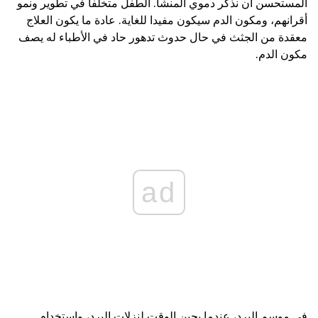
المستحسن أن نذكر دموي المنشأ. الطفل متخلفا في تطوير ونمو
أقرانهم، ومكون الدم سيكون مفيدا للغاية. عادة ما يكون العلاج
معقدة من الجثث في حال حدوث تدهور حاد في الأطباء له يصف
مكون الدم.
ad
في موسم البرد، عندما يحين الوقت لنزلات البرد، واستخدام