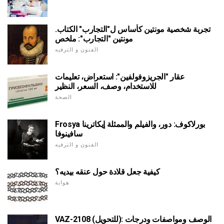
تجربة شخصية مونتين كأساس ل"التجارب" الكتاب.
مونتين "التجارب": ملخص
الفنون و الترفيه
عقار "الجريزوفولفين": استعراض، تعليمات
للاستخدام، وصف، السعر، النظير
الصحة
Frosya بورلاكوف: دور، والفيلم والممثلة إيكاترينا
سافينوفا
الفنون و الترفيه
كيفية جعل قلادة حول عنقه بيديه؟
هواية
VAZ-2108 (للتحويل): الوصف ومواصفات ودرجات