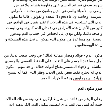
شريط سوف تساعد الجسم على مقاومة بنشاط ولا تمرض.
أوصى بها الأطباء والمرضى الذين يعانون من مختلف الأمراض
المزمنة، وخاصة 12perstnoy المعدة والقولون غالبا ما مكون
الدم، التي تستخدم في هذه الحالات لا تقدر بثمن. في الواقع، في
كثير من الأحيان هذه الأمراض هي فقدان الدم كبيرة، وهي ليست
واضحة دائما، ولكن تؤدي إلى انخفاض في خضاب الدم وتدهور
الصحة. مع مساعدة من مكون الدم يمكن أن تحل هذه المشكلة و
زيادة الهيموغلوبين.
مكون الدم - فوائد ومضار مماثلة لذلك؟ في وقت صعب لدينا، من
أجل مساعدة الجسم على التغلب على الضغط النفسي والجسدي
الناشئة، والإجهاد المستمر يحتاج أدوات فعالة، واحد منهم - مكون
الدم. انه يحتاج فقط بعض نقص الحديد وفقر الدم، كما أنه يسمح
لزيادة الهيموجلوبين
ودعم الكريات الحمر.
ضرر مكون الدم
وعلى الرغم من فائدة من شريط ليكون على بينة من تلك الحالات
حيث أنه ليس من الضروري لتطبيق مكون الدم. الكربوهيدرات